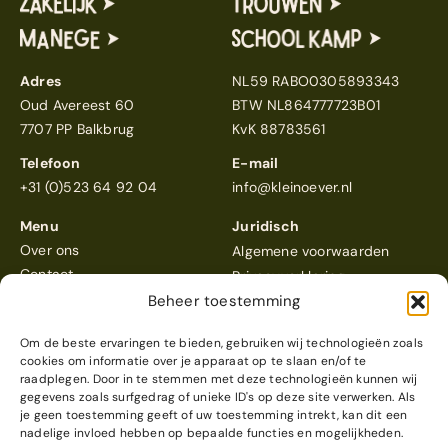
Adres
NL59 RABO0305893343
Oud Avereest 60
BTW NL864777723B01
7707 PP Balkbrug
KvK 88783561
Telefoon
E-mail
+31 (0)523 64 92 04
info@kleinoever.nl
Menu
Juridisch
Over ons
Algemene voorwaarden
Contact
Privacyverklaring
Beheer toestemming
Om de beste ervaringen te bieden, gebruiken wij technologieën zoals
cookies om informatie over je apparaat op te slaan en/of te
raadplegen. Door in te stemmen met deze technologieën kunnen wij
gegevens zoals surfgedrag of unieke ID's op deze site verwerken. Als
Klein Oever
scoort een 4,6
je geen toestemming geeft of uw toestemming intrekt, kan dit een
Reviews bekijken
nadelige invloed hebben op bepaalde functies en mogelijkheden.