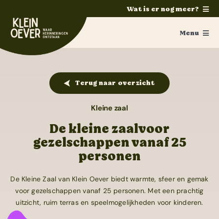
Ga
Wat is er nog meer?
naar
Home
inhoud
Menu
Feesten
Feesten
Trouwen
Terug naar overzicht
Personeelsfeest
Ponykamp
Groepsaccommodatie
Verjaardag
Kleine zaal
De kleine zaalvoor
Survivalkamp
Jubileum
gezelschappen vanaf 25
Manege
personen
Familiedag
Schoolkamp
Vrijgezellenfeest
De Kleine Zaal van Klein Oever biedt warmte, sfeer en gemak
Zakelijk
voor gezelschappen vanaf 25 personen. Met een prachtig
Feestzalen
uitzicht, ruim terras en speelmogelijkheden voor kinderen.
Contact