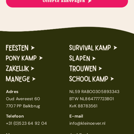
Offerte aanvragen
Adres
NL59 RABO0305893343
Oud Avereest 60
BTW NL864777723B01
7707 PP Balkbrug
KvK 88783561
Telefoon
E-mail
+31 (0)523 64 92 04
info@kleinoever.nl