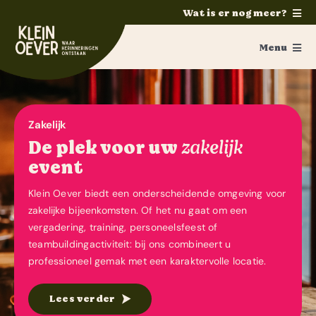
Ga
Wat is er nog meer?
naar
Home
inhoud
Menu
Feesten
Zakelijk
Trouwen
Vergaderen
Zakelijk
Ponykamp
De plek voor uw
zakelijk
Groepsaccommodatie
Vergaderzalen
event
Survivalkamp
Personeelsfeesten
Klein Oever biedt een onderscheidende omgeving voor
zakelijke bijeenkomsten. Of het nu gaat om een
Manege
Teambuilding
vergadering, training, personeelsfeest of
Schoolkamp
teambuildingactiviteit: bij ons combineert u
Activiteiten
professioneel gemak met een karaktervolle locatie.
Zakelijk
Arrangementen
Contact
Lees verder