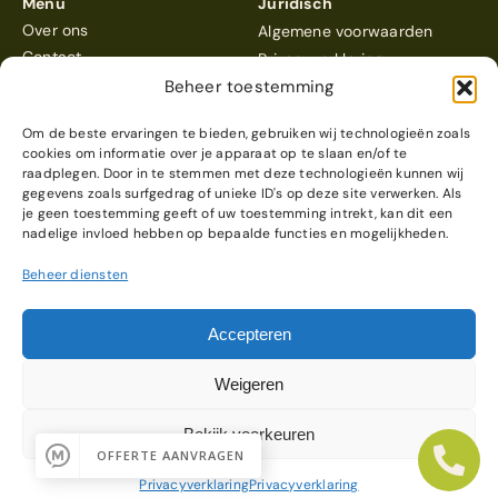
Menu
Juridisch
Over ons
Algemene voorwaarden
Contact
Privacyverklaring
Beheer toestemming
Om de beste ervaringen te bieden, gebruiken wij technologieën zoals
cookies om informatie over je apparaat op te slaan en/of te
raadplegen. Door in te stemmen met deze technologieën kunnen wij
gegevens zoals surfgedrag of unieke ID's op deze site verwerken. Als
Klein Oever
scoort een 4,6
je geen toestemming geeft of uw toestemming intrekt, kan dit een
Reviews bekijken
nadelige invloed hebben op bepaalde functies en mogelijkheden.
Beheer diensten
© 2026 Klein Oever
Webdesign & realisatie
Accepteren
door
Modern Visuals
Weigeren
Bekijk voorkeuren
Privacyverklaring
Privacyverklaring