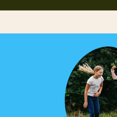
Home
Feesten
Ponykamp
Trouwen
Ponykamp
Paardrijden
Groepsaccommodatie
Ouders / Verzorgers
Survivalkamp
Activiteiten
Manege
Fotoalbum
Schoolkamp
Vakanties
Zakelijk
Meld je aan
Contact