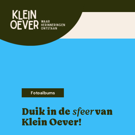
Ga
.
naar
inhoud
Fotoalbums
Duik in de
sfeer
van
Klein Oever!