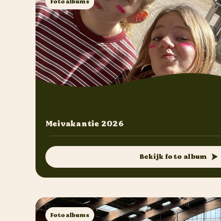
Fotoalbums
Meivakantie 2026
Bekijk foto album
Fotoalbums