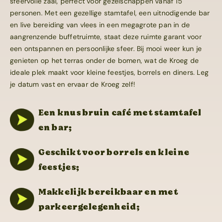
sfeervolle zaal, perfect voor gezelschappen vanaf 15
personen. Met een gezellige stamtafel, een uitnodigende bar
Zakelijk
en live bereiding van vlees in een megagrote pan in de
aangrenzende buffetruimte, staat deze ruimte garant voor
Contact
een ontspannen en persoonlijke sfeer. Bij mooi weer kun je
genieten op het terras onder de bomen, wat de Kroeg de
ideale plek maakt voor kleine feestjes, borrels en diners. Leg
je datum vast en ervaar de Kroeg zelf!
Een knus bruin café met stamtafel
en bar;
Geschikt voor borrels en kleine
feestjes;
Makkelijk bereikbaar en met
parkeergelegenheid;