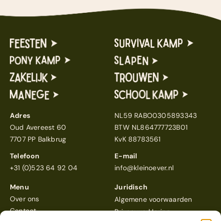
Adres
NL59 RABO0305893343
Oud Avereest 60
BTW NL864777723B01
7707 PP Balkbrug
KvK 88783561
Telefoon
E-mail
+31 (0)523 64 92 04
info@kleinoever.nl
Menu
Juridisch
Over ons
Algemene voorwaarden
Contact
Privacyverklaring