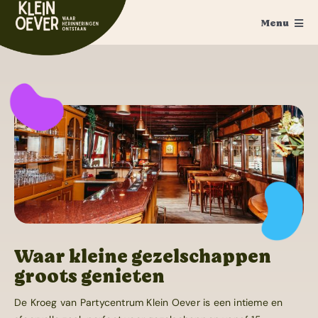
Ga
Menu
naar
inhoud
Home
Feesten
Trouwen
Ponykamp
Groepsaccommodatie
Survivalkamp
Waar kleine gezelschappen
groots genieten
Manege
De Kroeg van Partycentrum Klein Oever is een intieme en
Schoolkamp