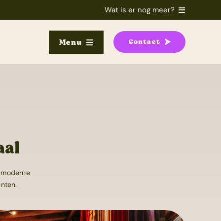
Wat is er nog meer?
Menu
Contact
aal
t moderne
enten.