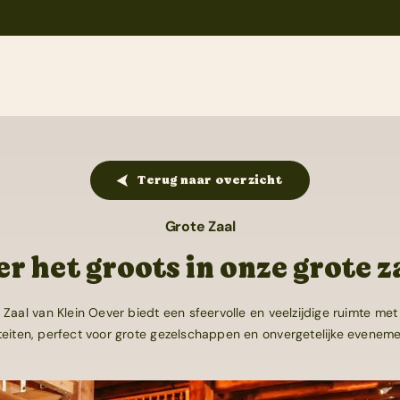
Home
Feesten
Feesten
Trouwen
Ponykamp
Personeelsfeest
Terug naar overzicht
Groepsaccommodatie
Verjaardag
Grote Zaal
Survivalkamp
er het groots in onze grote z
Familiedag
Manege
Vrijgezellenfeest
 Zaal van Klein Oever biedt een sfeervolle en veelzijdige ruimte me
Schoolkamp
iteiten, perfect voor grote gezelschappen en onvergetelijke evenem
Feestzalen
Zakelijk
Themafeesten
Contact