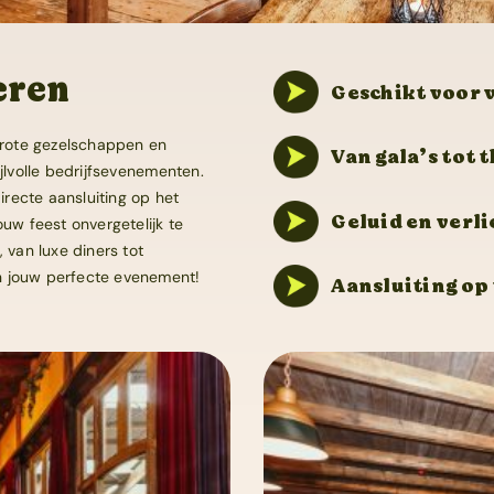
eren
Geschikt voor 
 grote gezelschappen en
Van gala’s tot 
ijlvolle bedrijfsevenementen.
recte aansluiting op het
Geluid en verl
ouw feest onvergetelijk te
 van luxe diners tot
n jouw perfecte evenement!
Aansluiting op 