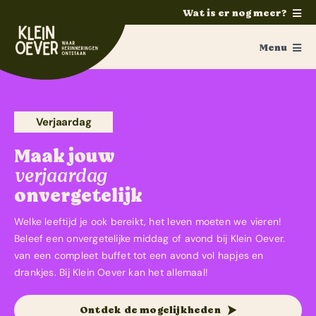
Ga
Wat is er nog meer?
naar
Home
inhoud
Menu
Feesten
Feesten
Trouwen
Personeelsfeest
Verjaardag
Ponykamp
Maak jouw
Groepsaccommodatie
Verjaardag
verjaardag
Survivalkamp
Jubileum
onvergetelijk
Manege
Welke leeftijd je ook bereikt, het leven moeten we vieren!
Familiedag
Beleef een onvergetelijke middag of avond bij Klein Oever.
Schoolkamp
van een compleet buffet tot een avond vol hapjes en
Vrijgezellenfeest
Zakelijk
drankjes. Bij Klein Oever kan het allemaal!
Feestzalen
Contact
Ontdek de mogelijkheden