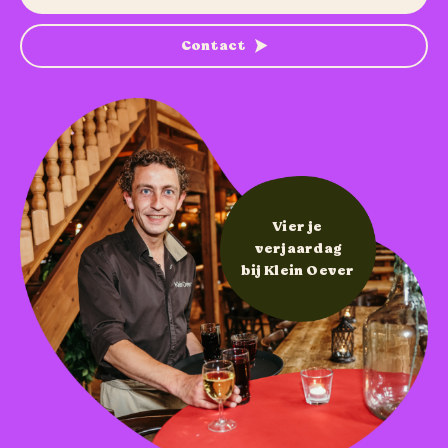
Themafeesten
Contact
Vier je
verjaardag
bij Klein Oever