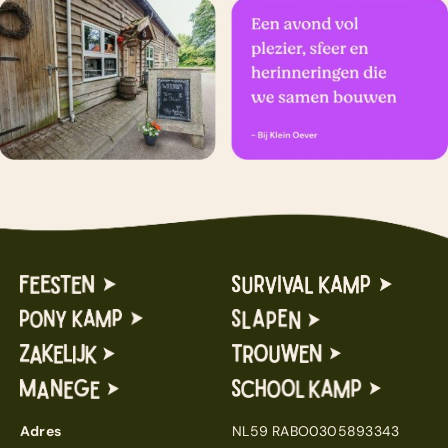
Adres
NL59 RABO0305893343