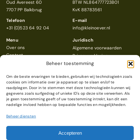
Oud Avereest 60
BTW NL864777723B01
7707 PP Balkbrug
KvK 88783561
Telefoon
E-mail
+31 (0)523 64 92 04
info@kleinoever.nl
Menu
Juridisch
Over ons
Algemene voorwaarden
Contact
Privacyverklaring
Beheer toestemming
Om de beste ervaringen te bieden, gebruiken wij technologieën zoals
cookies om informatie over je apparaat op te slaan en/of te
raadplegen. Door in te stemmen met deze technologieën kunnen wij
gegevens zoals surfgedrag of unieke ID's op deze site verwerken. Als
Klein Oever
scoort een 4,6
je geen toestemming geeft of uw toestemming intrekt, kan dit een
Reviews bekijken
nadelige invloed hebben op bepaalde functies en mogelijkheden.
Beheer diensten
© 2026 Klein Oever
Webdesign & realisatie
Accepteren
door
Modern Visuals