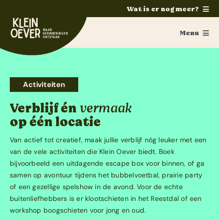
Ga
Wat is er nog meer?
naar
Home
inhoud
Menu
Feesten
Groepsaccommodatie
Trouwen
Overnachten
Activiteiten
Ponykamp
Verblijf én
vermaak
Groepsaccommodatie
Activiteiten
op één locatie
Survivalkamp
Catering
Van actief tot creatief, maak jullie verblijf nóg leuker met een
Manege
van de vele activiteiten die Klein Oever biedt. Boek
Boek hier
bijvoorbeeld een uitdagende escape box voor binnen, of ga
Schoolkamp
samen op avontuur tijdens het bubbelvoetbal, prairie party
Contact
Zakelijk
of een gezellige spelshow in de avond. Voor de echte
buitenliefhebbers is er klootschieten in het Reestdal of een
Contact
workshop boogschieten voor jong en oud.