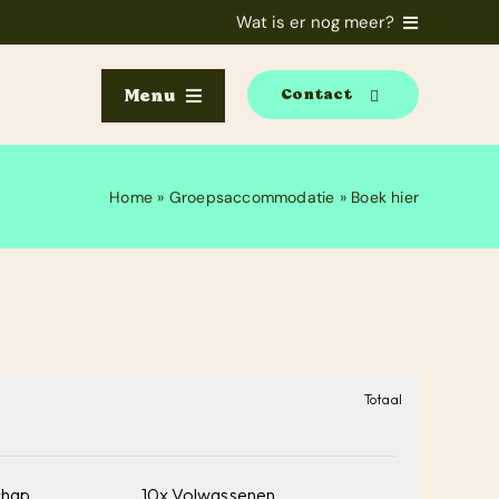
Wat is er nog meer?
Menu
Contact
Home
»
Groepsaccommodatie
»
Boek hier
Totaal
chap
10x Volwassenen