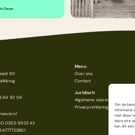
Menu
eest 60
Over ons
Balkbrug
Contact
Juridisch
23 64 92 04
Algemene voorwaarden
Om de beste
Privacyverklaring
informatie 
noever.nl
met deze te
deze site v
BO 0305 8933 43
kan dit een
64777723B01