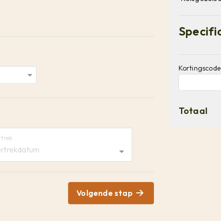
Specifi
Kortingscode
Totaal
rtrek
rtrekdatum
Volgende stap