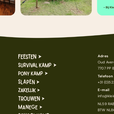
Adres
Oud Aver
7707 PP 
Telefoon
+31 (0)5
E-mail
info@klei
NL59 RA
BTW NL8