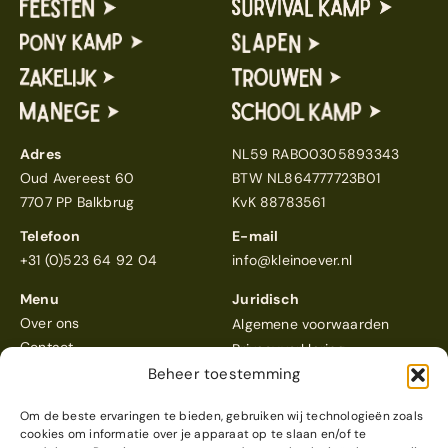
Adres
NL59 RABO0305893343
Oud Avereest 60
BTW NL864777723B01
7707 PP Balkbrug
KvK 88783561
Telefoon
E-mail
+31 (0)523 64 92 04
info@kleinoever.nl
Menu
Juridisch
Over ons
Algemene voorwaarden
Contact
Privacyverklaring
Beheer toestemming
Om de beste ervaringen te bieden, gebruiken wij technologieën zoals
cookies om informatie over je apparaat op te slaan en/of te