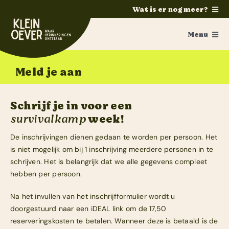
Ga
Wat is er nog meer?
naar
Home
inhoud
Menu
Feesten
Survivalkamp
Meld je aan
Trouwen
Activiteiten
Ponykamp
Schrijf je in voor een
Groepsaccommodatie
Ouders/verzorgers
survivalkamp
week!
Survivalkamp
Fotoalbum
De inschrijvingen dienen gedaan te worden per persoon. Het
is niet mogelijk om bij 1 inschrijving meerdere personen in te
Manege
schrijven. Het is belangrijk dat we alle gegevens compleet
Vakanties
hebben per persoon.
Schoolkamp
Folder aanvragen
Zakelijk
Na het invullen van het inschrijfformulier wordt u
doorgestuurd naar een iDEAL link om de 17,50
Webshop
Contact
reserveringskosten te betalen. Wanneer deze is betaald is de