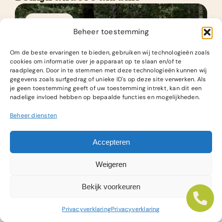
Fotoalbums
Beheer toestemming
Om de beste ervaringen te bieden, gebruiken wij technologieën zoals
cookies om informatie over je apparaat op te slaan en/of te
raadplegen. Door in te stemmen met deze technologieën kunnen wij
gegevens zoals surfgedrag of unieke ID's op deze site verwerken. Als
je geen toestemming geeft of uw toestemming intrekt, kan dit een
nadelige invloed hebben op bepaalde functies en mogelijkheden.
Survival week 3
Beheer diensten
Accepteren
Bekijk foto album
Weigeren
Bekijk voorkeuren
Fotoalbums
Privacyverklaring
Privacyverklaring