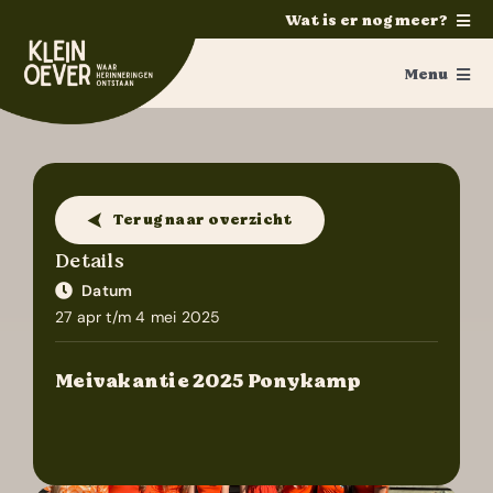
Ga
Wat is er nog meer?
naar
Home
inhoud
Menu
Feesten
Survivalkamp
Trouwen
Activiteiten
Ponykamp
Terug naar overzicht
Groepsaccommodatie
Ouders/verzorgers
Details
Survivalkamp
Datum
Fotoalbum
27 apr t/m 4 mei 2025
Manege
Vakanties
Schoolkamp
Meivakantie 2025 Ponykamp
Folder aanvragen
Zakelijk
Webshop
Contact