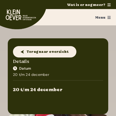
Ga
Wat is er nog meer?
naar
Home
inhoud
Menu
Feesten
Survivalkamp
Trouwen
Activiteiten
Ponykamp
Terug naar overzicht
Groepsaccommodatie
Ouders/verzorgers
Details
Survivalkamp
Datum
Fotoalbum
20 t/m 24 december
Manege
Vakanties
Schoolkamp
20 t/m 24 december
Folder aanvragen
Zakelijk
Webshop
Contact