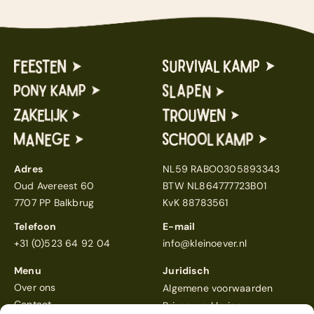
Adres
NL59 RABO0305893343
Oud Avereest 60
BTW NL864777723B01
7707 PP Balkbrug
KvK 88783561
Telefoon
E-mail
+31 (0)523 64 92 04
info@kleinoever.nl
Menu
Juridisch
Over ons
Algemene voorwaarden
Contact
Privacyverklaring