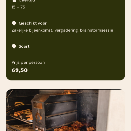
Leeftijd
Themafeesten
15 - 75
Geschikt voor
Zakelijke bijeenkomst, vergadering, brainstormsessie
Soort
Prijs per persoon
69,50