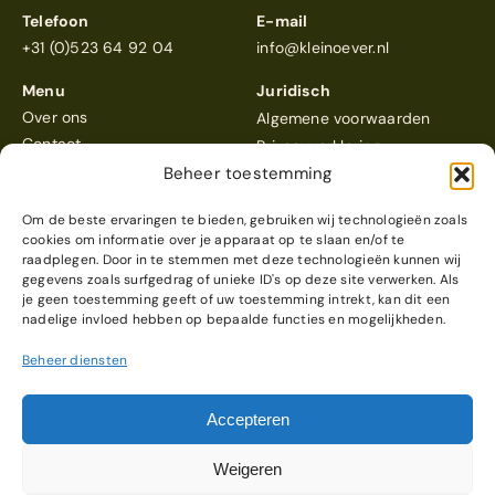
Telefoon
E-mail
+31 (0)523 64 92 04
info@kleinoever.nl
Menu
Juridisch
Over ons
Algemene voorwaarden
Contact
Privacyverklaring
Beheer toestemming
Om de beste ervaringen te bieden, gebruiken wij technologieën zoals
cookies om informatie over je apparaat op te slaan en/of te
raadplegen. Door in te stemmen met deze technologieën kunnen wij
gegevens zoals surfgedrag of unieke ID's op deze site verwerken. Als
Klein Oever
scoort een 4,6
je geen toestemming geeft of uw toestemming intrekt, kan dit een
Reviews bekijken
nadelige invloed hebben op bepaalde functies en mogelijkheden.
Beheer diensten
© 2026 Klein Oever
Webdesign & realisatie
Accepteren
door
Modern Visuals
Weigeren