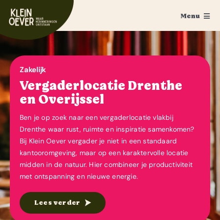
Ga
Menu
naar
inhoud
Home
Feesten
Zakelijk
Vergaderlocatie Drenthe
Trouwen
en Overijssel
Ponykamp
Ben je op zoek naar een vergaderlocatie vlakbij
Drenthe waar rust, ruimte en inspiratie samenkomen?
Groepsaccommodatie
Bij Klein Oever vergader je niet in een standaard
kantooromgeving, maar op een karaktervolle locatie
Survivalkamp
midden in de natuur. Hier combineer je productiviteit
met ontspanning en nieuwe energie.
Manege
Lees verder
Schoolkamp