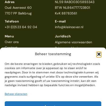
Adres
NL59 RABO0305893343
Oud Avereest 60
BTW NL864777723B01
7707 PP Balkbrug
KvK 88783561
Telefoon
E-mail
+31 (0)523 64 92 04
info@kleinoever.nl
Menu
Juridisch
Over ons
Algemene voorwaarden
Contact
Privacyverklaring
Beheer toestemming
Om de beste ervaringen te bieden, gebruiken wij technologieën zoals
cookies om informatie over je apparaat op te slaan en/of te
raadplegen. Door in te stemmen met deze technologieën kunnen wij
gegevens zoals surfgedrag of unieke ID's op deze site verwerken. Als
Klein Oever
scoort een 4,6
je geen toestemming geeft of uw toestemming intrekt, kan dit een
Reviews bekijken
nadelige invloed hebben op bepaalde functies en mogelijkheden.
Beheer diensten
© 2026 Klein Oever
Webdesign & realisatie