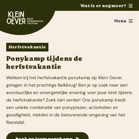
Ga
Wat is er nog meer?
naar
Home
inhoud
Menu
Feesten
Ponykamp
Trouwen
Herfstvakantie
Paardrijden
Ponykamp
Ponykamp tijdens de
herfstvakantie
Groepsaccommodatie
Activiteiten
Welkom bij het herfstvakantie ponykamp op Klein Oever,
Survivalkamp
Ouders / Verzorgers
gelegen in het prachtige Balkbrug! Ben je op zoek naar een
avontuurlijke en onvergetelijke ervaring voor jouw kind tijdens
Manege
Fotoalbum
de herfstvakantie? Zoek niet verder! Ons ponykamp biedt
Schoolkamp
een unieke combinatie van ponyplezier, activiteiten en
Vakanties
gezelligheid, midden in de betoverende omgeving van het
Zakelijk
Reestdal.
Pony’s en paarden
Contact
Boek nu jouw ponykamp