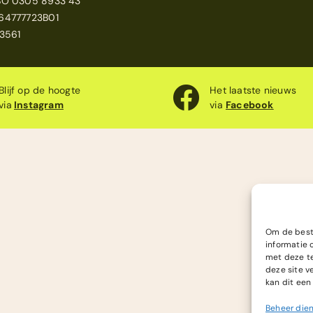
BO 0305 8933 43
Schoolkamp
64777723B01
3561
Zakelijk
Contact
Blijf op de hoogte
Het laatste nieuws
via
Instagram
via
Facebook
Om de beste
informatie 
met deze te
deze site v
kan dit een
Beheer die