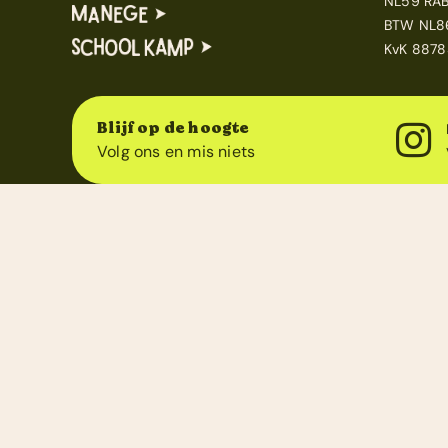
NL59 RA
BTW NL8
KvK 8878
Blijf op de hoogte
Volg ons en mis niets