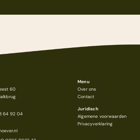
.
Home
Feesten
Trouwen
Menu
Ponykamp
eest 60
Over ons
Balkbrug
Contact
Groepsaccommodatie
Juridisch
Survivalkamp
23 64 92 04
Algemene voorwaarden
Privacyverklaring
Manege
noever.nl