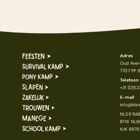
Adres
Oud Aver
7707 PP 
Telefoon
+31 (0)5
E-mail
info@klei
NL59 RA
BTW NL8
KvK 8878