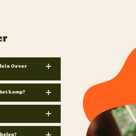
er
Klein Oever
 het kamp?
cholen?