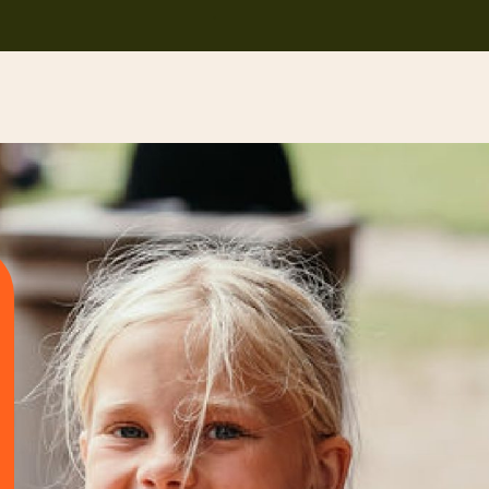
.
Home
Feesten
Trouwen
Ponykamp
Groepsaccommodatie
Survivalkamp
Manege