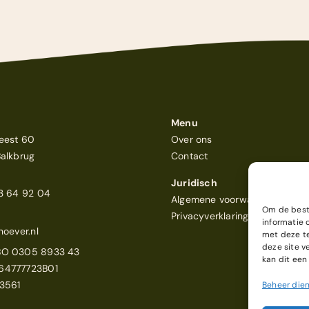
Menu
eest 60
Over ons
Balkbrug
Contact
Juridisch
23 64 92 04
Algemene voorwaarden
Om de beste
Privacyverklaring
informatie 
noever.nl
met deze te
deze site v
BO 0305 8933 43
kan dit een
64777723B01
3561
Beheer die