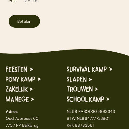
Prijs:
Betalen
Adres
NL59 RABO0305893343
Oud Avereest 60
BTW NL864777723B01
7707 PP Balkbrug
KvK 88783561