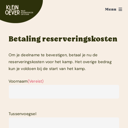
Ga
Menu
naar
inhoud
Home
Betaling reserveringskosten
Feesten
Trouwen
Om je deelname te bevestigen, betaal je nu de
reserveringskosten voor het kamp. Het overige bedrag
Ponykamp
kun je voldoen bij de start van het kamp.
Groepsaccommodatie
Voornaam
(Vereist)
Survivalkamp
Manege
Tussenvoegsel
Schoolkamp