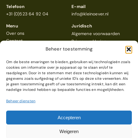
Telefoon
E-mail
+31 (0)523 64 92 04
info@kleinoever.nl
Menu
Juridisch
Over ons
Algemene voorwaarden
Contact
Privacyverklaring
Beheer toestemming
Om de beste ervaringen te bieden, gebruiken wij technologieën zoals
cookies om informatie over je apparaat op te slaan en/of te
raadplegen. Door in te stemmen met deze technologieën kunnen wij
gegevens zoals surfgedrag of unieke ID's op deze site verwerken. Als
Klein Oever
scoort een 4,6
je geen toestemming geeft of uw toestemming intrekt, kan dit een
Reviews bekijken
nadelige invloed hebben op bepaalde functies en mogelijkheden.
Beheer diensten
© 2026 Klein Oever
Webdesign & realisatie
Accepteren
door
Modern Visuals
Weigeren