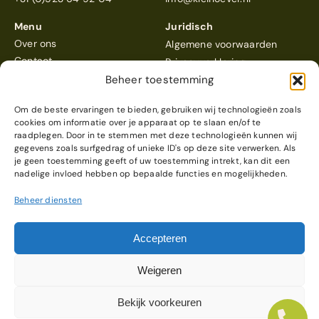
Folder aanvragen
Menu
Juridisch
Over ons
Algemene voorwaarden
Webshop
Contact
Privacyverklaring
Beheer toestemming
Meld je aan
Om de beste ervaringen te bieden, gebruiken wij technologieën zoals
Contact
cookies om informatie over je apparaat op te slaan en/of te
raadplegen. Door in te stemmen met deze technologieën kunnen wij
gegevens zoals surfgedrag of unieke ID's op deze site verwerken. Als
Klein Oever
scoort een 4,6
je geen toestemming geeft of uw toestemming intrekt, kan dit een
Reviews bekijken
nadelige invloed hebben op bepaalde functies en mogelijkheden.
Beheer diensten
© 2026 Klein Oever
Webdesign & realisatie
Accepteren
door
Modern Visuals
Weigeren
Bekijk voorkeuren