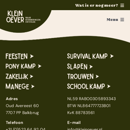
Ga
Wat is er nog meer?
naar
Home
inhoud
Menu
Feesten
Ponykamp
Trouwen
Paardrijden
Ponykamp
Groepsaccommodatie
Activiteiten
Survivalkamp
Ouders / Verzorgers
Manege
Fotoalbum
Schoolkamp
Adres
NL59 RABO0305893343
Oud Avereest 60
BTW NL864777723B01
Vakanties
Zakelijk
7707 PP Balkbrug
KvK 88783561
Pony’s en paarden
Contact
Telefoon
E-mail
+31 (0)523 64 92 04
info@kleinoever.nl