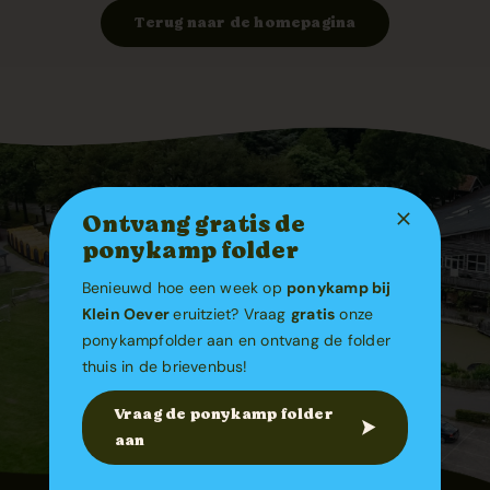
Folder aanvragen
Terug naar de homepagina
Webshop
Meld je aan
Contact
Ontvang gratis de
ponykamp folder
Benieuwd hoe een week op
ponykamp bij
Klein Oever
eruitziet? Vraag
gratis
onze
ponykampfolder aan en ontvang de folder
thuis in de brievenbus!
Vraag de ponykamp folder
aan