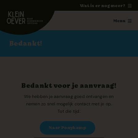
Ga
Wat is er nog meer?
naar
Home
inhoud
Menu
Feesten
Ponykamp
Bedankt!
Trouwen
Paardrijden
Ponykamp
Groepsaccommodatie
Activiteiten
Survivalkamp
Ouders / Verzorgers
Bedankt voor je aanvraag!
Manege
We hebben je aanvraag goed ontvangen en
Fotoalbum
nemen zo snel mogelijk contact met je op.
Schoolkamp
Tot die tijd:
Vakanties
Zakelijk
Naar Ponykamp
Pony’s en paarden
Contact