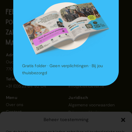
Adres
NL59 RABO0305893343
Oud Avereest 60
BTW NL864777723B01
Gratis folder · Geen verplichtingen · Bij jou
7707 PP Balkbrug
KvK 88783561
thuisbezorgd
Telefoon
E-mail
+31 (0)523 64 92 04
info@kleinoever.nl
Menu
Juridisch
Over ons
Algemene voorwaarden
Contact
Privacyverklaring
Beheer toestemming