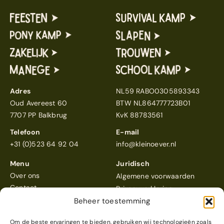
Adres
NL59 RABO0305893343
Oud Avereest 60
BTW NL864777723B01
7707 PP Balkbrug
KvK 88783561
Telefoon
E-mail
+31 (0)523 64 92 04
info@kleinoever.nl
Menu
Juridisch
Over ons
Algemene voorwaarden
Contact
Privacyverklaring
Beheer toestemming
Om de beste ervaringen te bieden, gebruiken wij technologieën zoals