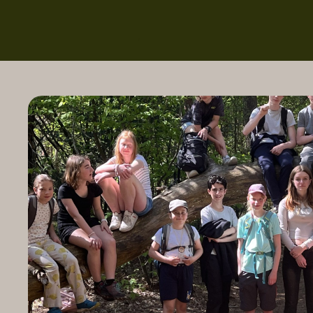
.
Home
Feesten
.
Trouwen
Ponykamp
Groepsaccommodatie
Survivalkamp
Manege
Schoolkamp
Zakelijk
Contact