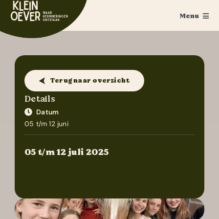
Ga
Menu
naar
inhoud
Home
Feesten
Terug naar overzicht
Trouwen
Details
Datum
Ponykamp
05 t/m 12 juni
Groepsaccommodatie
05 t/m 12 juli 2025
Survivalkamp
Manege
.
Schoolkamp