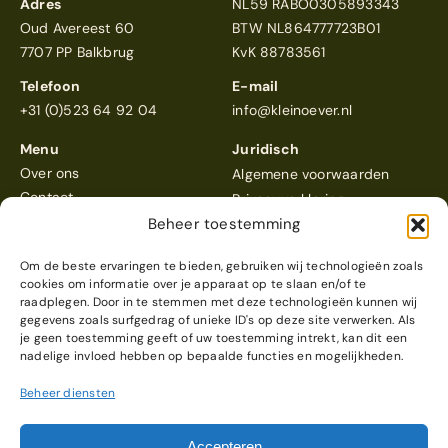
Adres
NL59 RABO0305893343
Oud Avereest 60
BTW NL864777723B01
7707 PP Balkbrug
KvK 88783561
Telefoon
E-mail
+31 (0)523 64 92 04
info@kleinoever.nl
Menu
Juridisch
Over ons
Algemene voorwaarden
Contact
Privacyverklaring
Beheer toestemming
Om de beste ervaringen te bieden, gebruiken wij technologieën zoals
cookies om informatie over je apparaat op te slaan en/of te
raadplegen. Door in te stemmen met deze technologieën kunnen wij
gegevens zoals surfgedrag of unieke ID's op deze site verwerken. Als
Klein Oever
scoort een 4,6
je geen toestemming geeft of uw toestemming intrekt, kan dit een
Reviews bekijken
nadelige invloed hebben op bepaalde functies en mogelijkheden.
Beheer diensten
© 2026 Klein Oever
Webdesign & realisatie
Accepteren