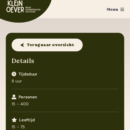
Ga
Menu
naar
inhoud
Home
Feesten
Terug naar overzicht
Trouwen
Details
Ponykamp
Tijdsduur
8 uur
Groepsaccommodatie
Survivalkamp
Personen
15 - 400
Manege
Leeftijd
Schoolkamp
15 - 75