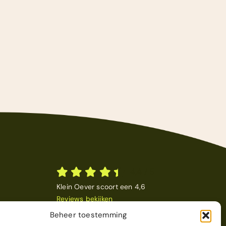
4,4
/
5
Klein Oever scoort een 4,6
Reviews bekijken
Beheer toestemming