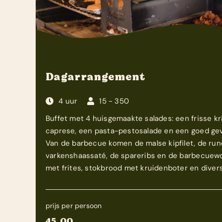
Dagarrangement
4 uur
15 - 350
Buffet met 4 huisgemaakte salades: een frisse kr
caprese, een pasta-pestosalade en een goed gev
Van de barbecue komen de malse kipfilet, de ru
varkenshaassaté, de spareribs en de barbecuewor
met frites, stokbrood met kruidenboter en diver
prijs per persoon
45,00