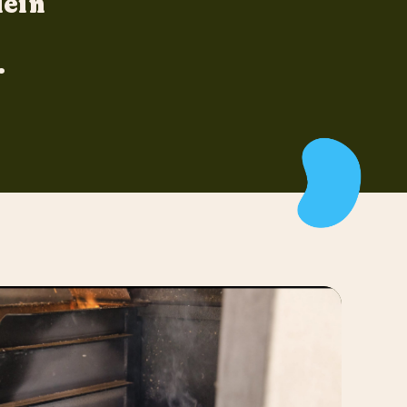
lein
.