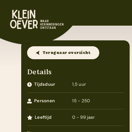
Ga
naar
inhoud
.
Terug naar overzicht
Details
Tijdsduur
1,5 uur
Personen
15 - 250
Leeftijd
0 - 99 jaar