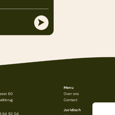
Menu
eest 60
Over ons
Balkbrug
Contact
Juridisch
23 64 92 04