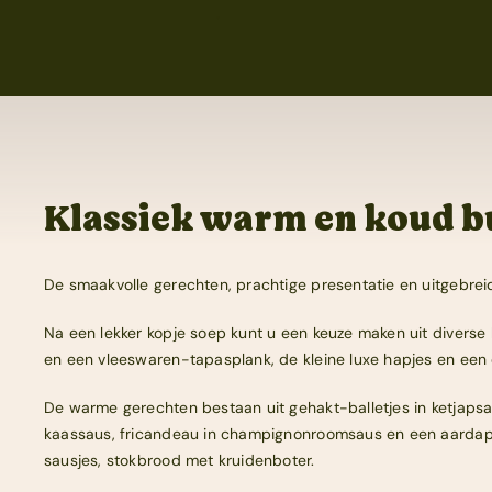
.
Home
Feesten
Klassiek warm en koud b
Trouwen
Ponykamp
De smaakvolle gerechten, prachtige presentatie en uitgebrei
Groepsaccommodatie
Na een lekker kopje soep kunt u een keuze maken uit diverse
Survivalkamp
en een vleeswaren-tapasplank, de kleine luxe hapjes en een e
Manege
De warme gerechten bestaan uit gehakt-balletjes in ketjapsau
kaassaus, fricandeau in champignonroomsaus en een aardappe
Schoolkamp
sausjes, stokbrood met kruidenboter.
Zakelijk