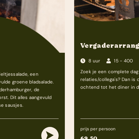
Vergaderarrang
8 uur
15 - 400
Zoek je een complete dag 
ieltjessalade, een
relaties/collega's? Dan is
ulde groene bladsalade.
ochtend tot het diner in 
nderhamburger, de
st. Dit alles aangevuld
se sausjes.
prijs per persoon
69,50