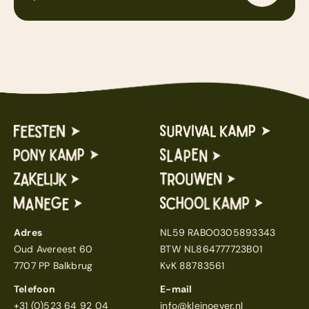
Adres
NL59 RABO0305893343
Oud Avereest 60
BTW NL864777723B01
7707 PP Balkbrug
KvK 88783561
Telefoon
E-mail
+31 (0)523 64 92 04
info@kleinoever.nl