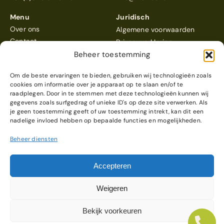
Menu
Juridisch
Over ons
Algemene voorwaarden
Contact
Privacyverklaring
Beheer toestemming
Om de beste ervaringen te bieden, gebruiken wij technologieën zoals
cookies om informatie over je apparaat op te slaan en/of te
raadplegen. Door in te stemmen met deze technologieën kunnen wij
gegevens zoals surfgedrag of unieke ID's op deze site verwerken. Als
Klein Oever
scoort een 4,6
je geen toestemming geeft of uw toestemming intrekt, kan dit een
Reviews bekijken
nadelige invloed hebben op bepaalde functies en mogelijkheden.
Beheer diensten
© 2026 Klein Oever
Webdesign & realisatie
Accepteren
door
Modern Visuals
Weigeren
Bekijk voorkeuren