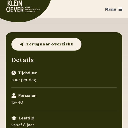
Ga
Menu
naar
inhoud
Home
Feesten
Terug naar overzicht
Trouwen
Details
Ponykamp
Tijdsduur
huur per dag
Groepsaccommodatie
Survivalkamp
Personen
15-40
Manege
Leeftijd
Schoolkamp
vanaf 8 jaar