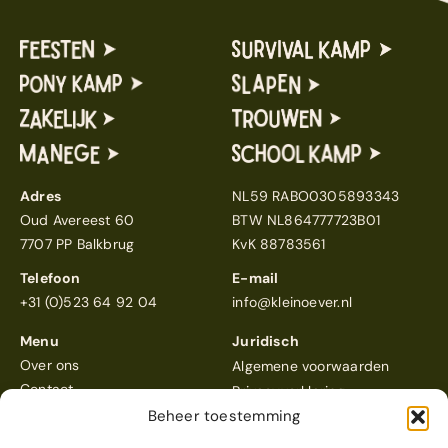
Adres
NL59 RABO0305893343
Oud Avereest 60
BTW NL864777723B01
7707 PP Balkbrug
KvK 88783561
Telefoon
E-mail
+31 (0)523 64 92 04
info@kleinoever.nl
Menu
Juridisch
Over ons
Algemene voorwaarden
Contact
Privacyverklaring
Beheer toestemming