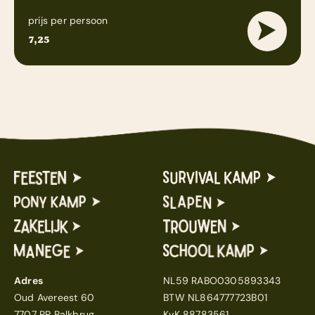
prijs per persoon
7,25
Adres
NL59 RABO0305893343
Oud Avereest 60
BTW NL864777723B01
7707 PP Balkbrug
KvK 88783561