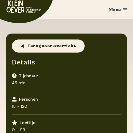
Ga
Menu
naar
inhoud
Home
Feesten
Terug naar overzicht
Trouwen
Details
Ponykamp
Tijdsduur
45 min
Groepsaccommodatie
Survivalkamp
Personen
15 - 120
Manege
Leeftijd
Schoolkamp
0 - 99