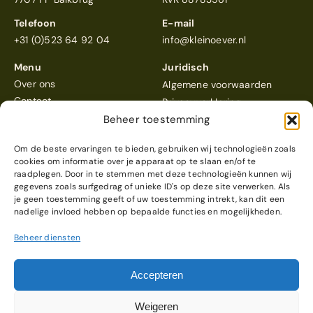
Telefoon
E-mail
+31 (0)523 64 92 04
info@kleinoever.nl
Menu
Juridisch
Over ons
Algemene voorwaarden
Contact
Privacyverklaring
Beheer toestemming
Om de beste ervaringen te bieden, gebruiken wij technologieën zoals
cookies om informatie over je apparaat op te slaan en/of te
raadplegen. Door in te stemmen met deze technologieën kunnen wij
gegevens zoals surfgedrag of unieke ID's op deze site verwerken. Als
Klein Oever
scoort een 4,6
je geen toestemming geeft of uw toestemming intrekt, kan dit een
Reviews bekijken
nadelige invloed hebben op bepaalde functies en mogelijkheden.
Beheer diensten
© 2026 Klein Oever
Webdesign & realisatie
Accepteren
door
Modern Visuals
Weigeren