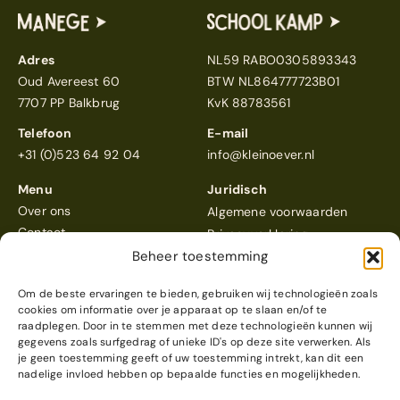
Adres
NL59 RABO0305893343
Oud Avereest 60
BTW NL864777723B01
7707 PP Balkbrug
KvK 88783561
Telefoon
E-mail
+31 (0)523 64 92 04
info@kleinoever.nl
Menu
Juridisch
Over ons
Algemene voorwaarden
Contact
Privacyverklaring
Beheer toestemming
Om de beste ervaringen te bieden, gebruiken wij technologieën zoals
cookies om informatie over je apparaat op te slaan en/of te
raadplegen. Door in te stemmen met deze technologieën kunnen wij
gegevens zoals surfgedrag of unieke ID's op deze site verwerken. Als
Klein Oever
scoort een 4,6
je geen toestemming geeft of uw toestemming intrekt, kan dit een
Reviews bekijken
nadelige invloed hebben op bepaalde functies en mogelijkheden.