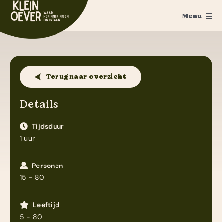
Ga
Menu
naar
inhoud
Home
Feesten
Terug naar overzicht
Trouwen
Details
Ponykamp
Tijdsduur
1 uur
Groepsaccommodatie
Survivalkamp
Personen
15 - 80
Manege
Leeftijd
Schoolkamp
5 - 80