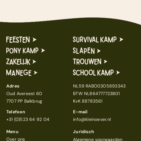
Adres
NL59 RABO0305893343
Oud Avereest 60
BTW NL864777723B01
7707 PP Balkbrug
KvK 88783561
Telefoon
E-mail
+31 (0)523 64 92 04
info@kleinoever.nl
Menu
Juridisch
Over ons
Algemene voorwaarden